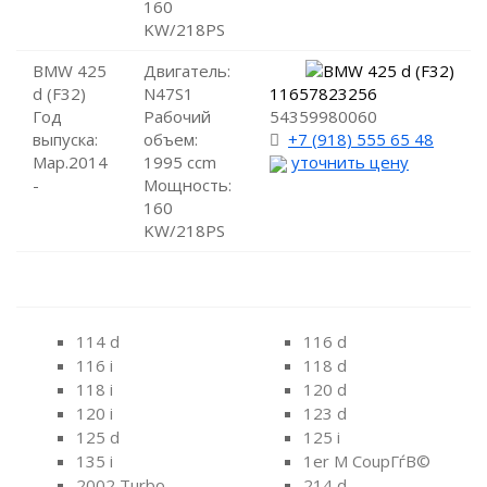
160
KW/218PS
BMW 425
Двигатель:
d (F32)
N47S1
11657823256
Год
Рабочий
54359980060
выпуска:
объем:
+7 (918) 555 65 48
Мар.2014
1995 ccm
уточнить цену
-
Мощность:
160
KW/218PS
114 d
116 d
116 i
118 d
118 i
120 d
120 i
123 d
125 d
125 i
135 i
1er M CoupГѓВ©
2002 Turbo
214 d