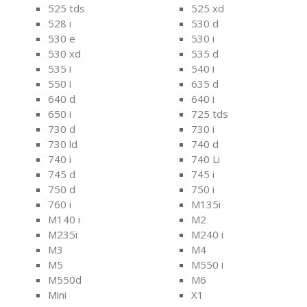
525 tds
525 xd
528 i
530 d
530 e
530 i
530 xd
535 d
535 i
540 i
550 i
635 d
640 d
640 i
650 i
725 tds
730 d
730 i
730 ld
740 d
740 i
740 Li
745 d
745 i
750 d
750 i
760 i
M135i
M140 i
M2
M235i
M240 i
M3
M4
M5
M550 i
M550d
M6
Mini
X1