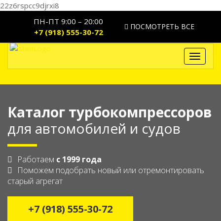
22z6rspcc9djrxi8
ПН-ПТ 9:00 – 20:00
ПОСМОТРЕТЬ ВСЕ
+7 (918) 555-30-72
Toggle
navigat
Каталог турбокомпрессоров
для автомобилей и судов
Работаем
с 1999 года
Поможем подобрать новый или отремонтировать
старый агрегат
+7 (918) 555-30-72