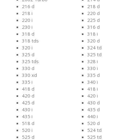
216 d
218 d
218 i
220 d
220 i
225 d
230 i
316 d
318 d
318 i
318 tds
320 d
320 i
324 td
325 d
325 td
325 tds
328 i
330 d
330 i
330 xd
335 d
335 i
340 i
418 d
418 i
420 d
420 i
425 d
430 d
430 i
435 d
435 i
440 i
518 d
520 d
520 i
524 td
525 d
525 td