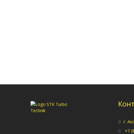
Кон
г. Ак
+7 (