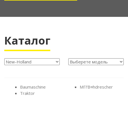
Каталог
Baumaschine
MГѓВ¤hdrescher
Traktor