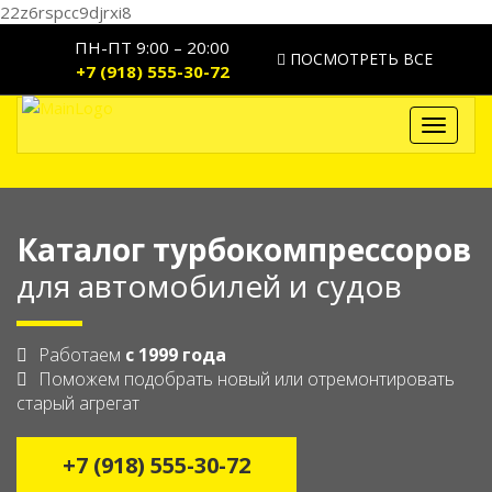
22z6rspcc9djrxi8
ПН-ПТ 9:00 – 20:00
ПОСМОТРЕТЬ ВСЕ
+7 (918) 555-30-72
Toggle
navigat
Каталог турбокомпрессоров
для автомобилей и судов
Работаем
с 1999 года
Поможем подобрать новый или отремонтировать
старый агрегат
+7 (918) 555-30-72