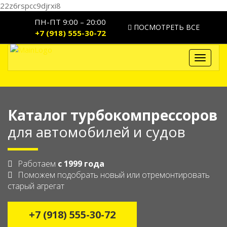
22z6rspcc9djrxi8
ПН-ПТ 9:00 – 20:00
ПОСМОТРЕТЬ ВСЕ
+7 (918) 555-30-72
Toggle
navigat
Каталог турбокомпрессоров
для автомобилей и судов
Работаем
с 1999 года
Поможем подобрать новый или отремонтировать
старый агрегат
+7 (918) 555-30-72