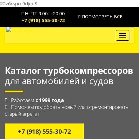
22z6rspcc9djrxi8
ПН-ПТ 9:00 – 20:00
ПОСМОТРЕТЬ ВСЕ
+7 (918) 555-30-72
Toggle
navigat
Каталог турбокомпрессоров
для автомобилей и судов
Работаем
с 1999 года
Поможем подобрать новый или отремонтировать
старый агрегат
+7 (918) 555-30-72