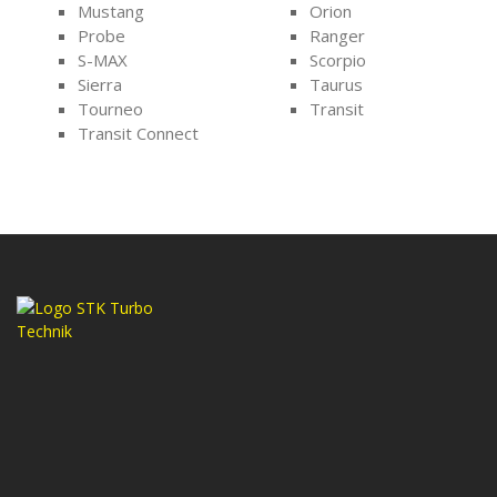
Mustang
Orion
Probe
Ranger
S-MAX
Scorpio
Sierra
Taurus
Tourneo
Transit
Transit Connect