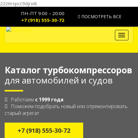
22z6rspcc9djrxi8
ПН-ПТ 9:00 – 20:00
ПОСМОТРЕТЬ ВСЕ
+7 (918) 555-30-72
Toggle
navigat
Каталог турбокомпрессоров
для автомобилей и судов
Работаем
с 1999 года
Поможем подобрать новый или отремонтировать
старый агрегат
+7 (918) 555-30-72