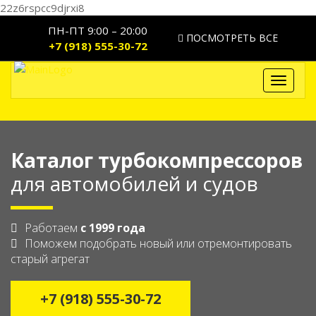
22z6rspcc9djrxi8
ПН-ПТ 9:00 – 20:00
ПОСМОТРЕТЬ ВСЕ
+7 (918) 555-30-72
Toggle
navigat
Каталог турбокомпрессоров
для автомобилей и судов
Работаем
с 1999 года
Поможем подобрать новый или отремонтировать
старый агрегат
+7 (918) 555-30-72