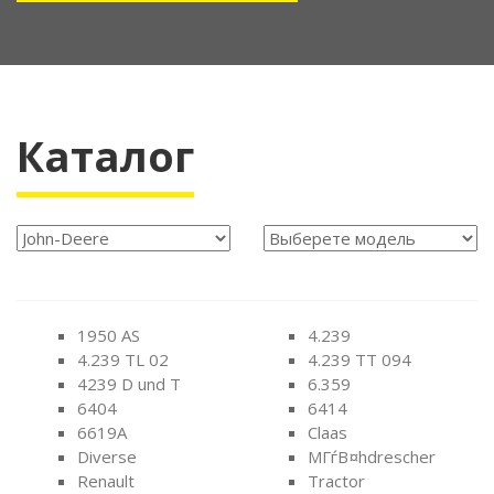
Каталог
1950 AS
4.239
4.239 TL 02
4.239 TT 094
4239 D und T
6.359
6404
6414
6619A
Claas
Diverse
MГѓВ¤hdrescher
Renault
Tractor